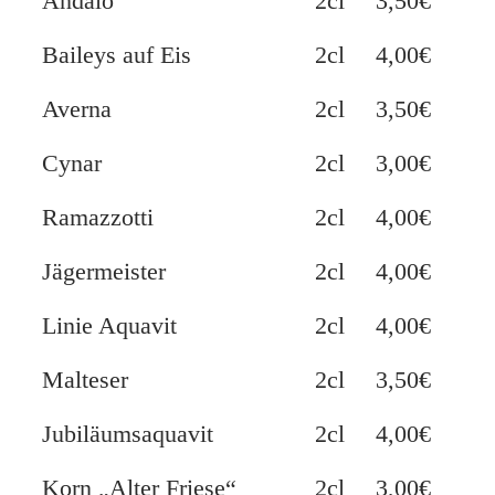
Andalö
2cl
3,50€
Baileys auf Eis
2cl
4,00€
Averna
2cl
3,50€
Cynar
2cl
3,00€
Ramazzotti
2cl
4,00€
Jägermeister
2cl
4,00€
Linie Aquavit
2cl
4,00€
Malteser
2cl
3,50€
Jubiläumsaquavit
2cl
4,00€
Korn „Alter Friese“
2cl
3,00€