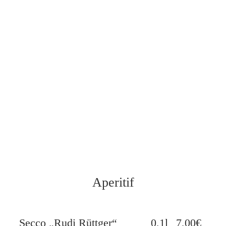
Aperitif
Secco „Rudi Rüttger“
0,1l
7,00€