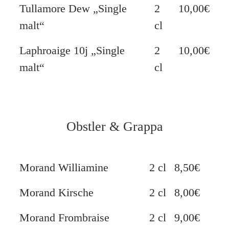
Tullamore Dew „Single
2
10,00€
malt“
cl
Laphroaige 10j „Single
2
10,00€
malt“
cl
Obstler & Grappa
Morand Williamine
2 cl
8,50€
Morand Kirsche
2 cl
8,00€
Morand Frombraise
2 cl
9,00€